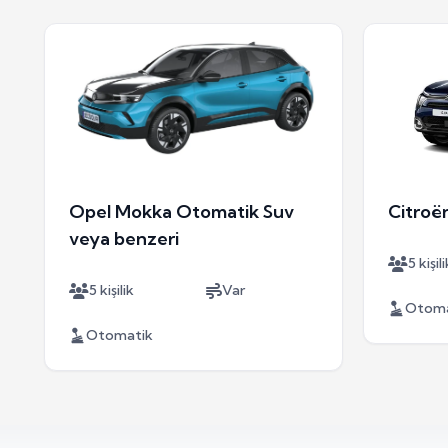
Opel Mokka Otomatik Suv
Citroë
veya benzeri
5 kişili
5 kişilik
Var
Otoma
Otomatik