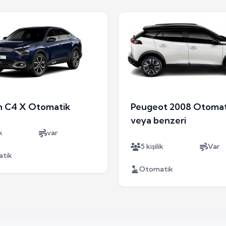
n C4 X Otomatik
Peugeot 2008 Otomat
veya benzeri
k
var
5 kişilik
Var
tik
Otomatik