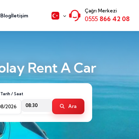
Çağrı Merkezi
n
Blog
İletişim
0555
866 42 08
olay Rent A Car
 Tarih / Saat
08:30
Ara