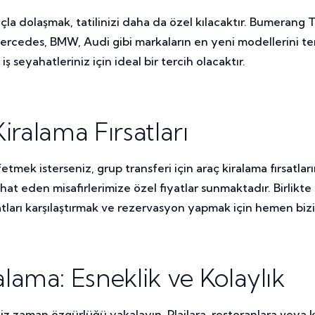
açla dolaşmak, tatilinizi daha da özel kılacaktır. Bumerang
Mercedes, BMW, Audi gibi markaların en yeni modellerini ter
 iş seyahatleriniz için ideal bir tercih olacaktır.
iralama Fırsatları
etmek isterseniz, grup transferi için araç kiralama fırsatl
ahat eden misafirlerimize özel fiyatlar sunmaktadır. Birlikt
tları karşılaştırmak ve rezervasyon yapmak için hemen bizi
ama: Esneklik ve Kolaylık
iz zaman özgürlüğü yakalayın. Plajlara, restoranlara veya 