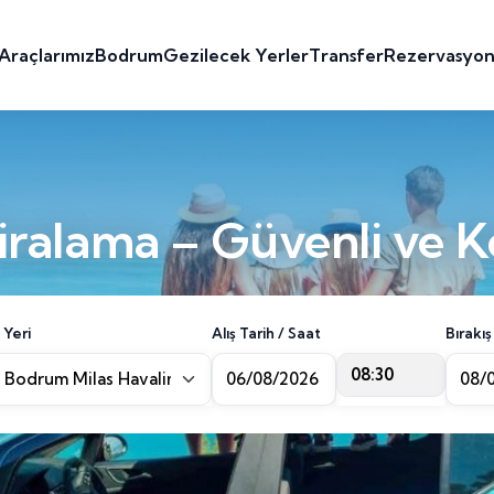
Araçlarımız
Bodrum
Gezilecek Yerler
Transfer
Rezervasyo
ralama – Güvenli ve K
 Yeri
Alış Tarih / Saat
Bırakış
08:30
Bodrum Milas Havalimanı [BJV]