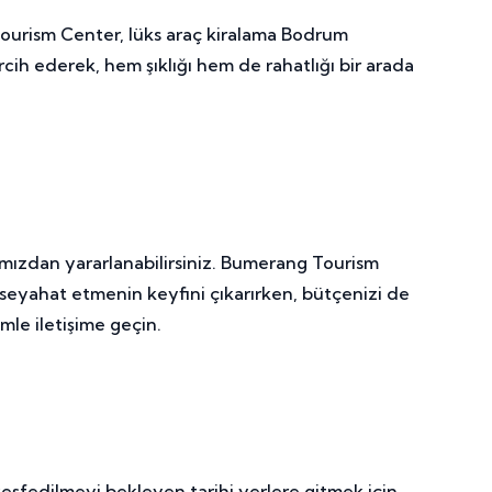
 Tourism Center, lüks araç kiralama Bodrum
cih ederek, hem şıklığı hem de rahatlığı bir arada
arımızdan yararlanabilirsiniz. Bumerang Tourism
e seyahat etmenin keyfini çıkarırken, bütçenizi de
mle iletişime geçin.
keşfedilmeyi bekleyen tarihi yerlere gitmek için