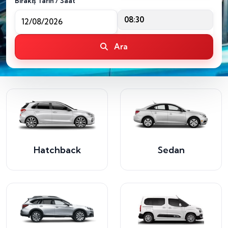
Bırakış Tarih / Saat
08:30
Ara
Hatchback
Sedan