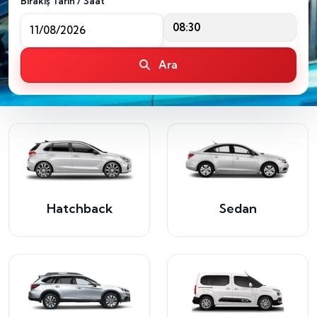
Bırakış Tarih / Saat
08:30
Ara
Hatchback
Sedan