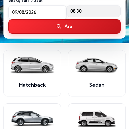
Bırakış Tarih / Saat
08:30
Ara
Hatchback
Sedan