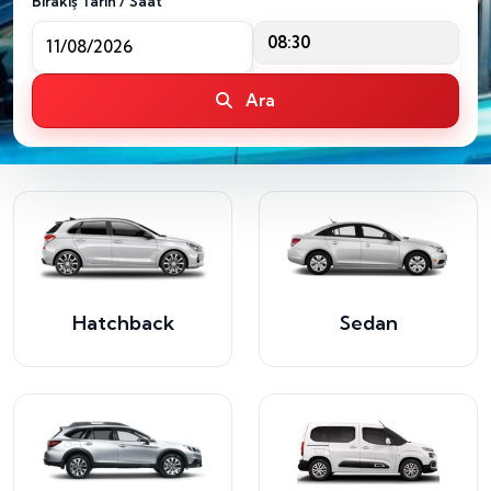
Bırakış Tarih / Saat
08:30
Ara
Hatchback
Sedan