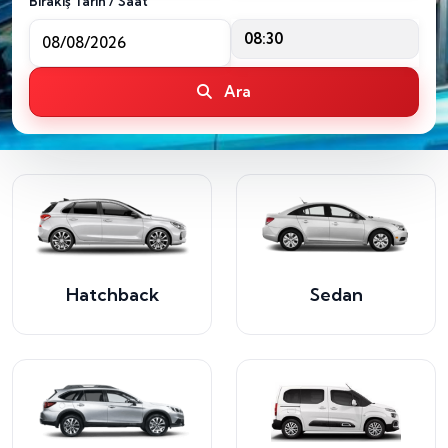
Bırakış Tarih / Saat
08:30
Ara
Hatchback
Sedan