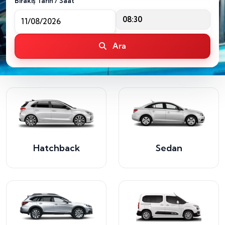
Bırakış Tarih / Saat
08:30
Ara
Hatchback
Sedan