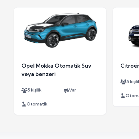
Opel Mokka Otomatik Suv
Citroë
veya benzeri
5 kişili
5 kişilik
Var
Otoma
Otomatik