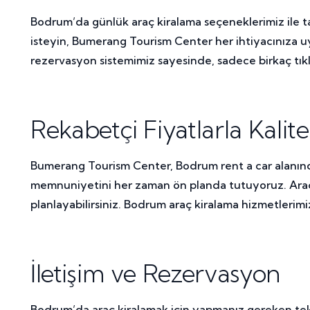
Bodrum’da günlük araç kiralama seçeneklerimiz ile tatili
isteyin, Bumerang Tourism Center her ihtiyacınıza uy
rezervasyon sistemimiz sayesinde, sadece birkaç tıklam
Rekabetçi Fiyatlarla Kalite
Bumerang Tourism Center, Bodrum rent a car alanında s
memnuniyetini her zaman ön planda tutuyoruz. Araç kir
planlayabilirsiniz. Bodrum araç kiralama hizmetlerimizl
İletişim ve Rezervasyon
Bodrum’da araç kiralamak için yapmanız gereken tek 