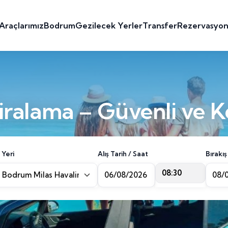
Araçlarımız
Bodrum
Gezilecek Yerler
Transfer
Rezervasyo
ralama – Güvenli ve K
 Yeri
Alış Tarih / Saat
Bırakış
08:30
Bodrum Milas Havalimanı [BJV]