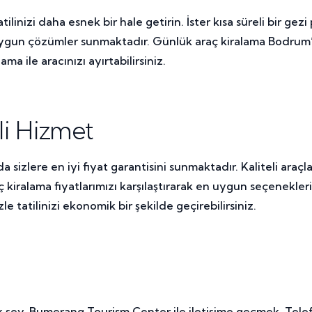
nizi daha esnek bir hale getirin. İster kısa süreli bir gezi p
gun çözümler sunmaktadır. Günlük araç kiralama Bodrum’da 
a ile aracınızı ayırtabilirsiniz.
li Hizmet
izlere en iyi fiyat garantisini sunmaktadır. Kaliteli araçl
alama fiyatlarımızı karşılaştırarak en uygun seçenekleri bu
e tatilinizi ekonomik bir şekilde geçirebilirsiniz.
şey, Bumerang Tourism Center ile iletişime geçmek. Telef