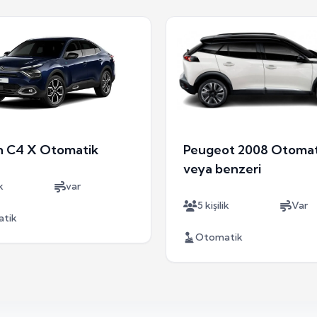
n C4 X Otomatik
Peugeot 2008 Otomat
veya benzeri
k
var
5 kişilik
Var
tik
Otomatik