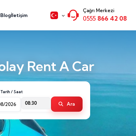
Çağrı Merkezi
n
Blog
İletişim
0555
866 42 08
olay Rent A Car
 Tarih / Saat
08:30
Ara