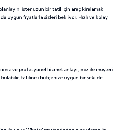
lanlayın, ister uzun bir tatil için araç kiralamak
uygun fiyatlarla sizleri bekliyor. Hızlı ve kolay
arımız ve profesyonel hizmet anlayışımız ile müşteri
labilir, tatilinizi bütçenize uygun bir şekilde
on ile veya WhatsApp üzerinden bize ulaşabilir,