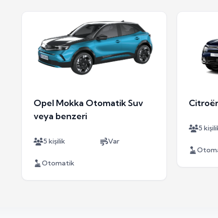
Opel Mokka Otomatik Suv
Citroë
veya benzeri
5 kişili
5 kişilik
Var
Otoma
Otomatik