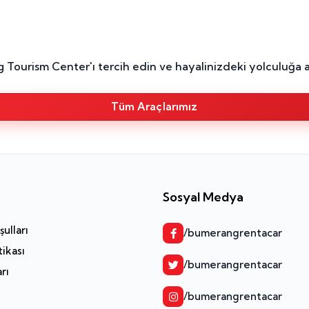
g Tourism Center'ı tercih edin ve hayalinizdeki yolculuğa a
Tüm Araçlarımız
Sosyal Medya
ulları
/bumerangrentacar
tikası
/bumerangrentacar
arı
/bumerangrentacar