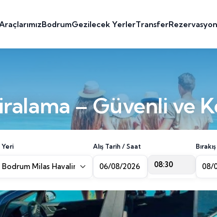
Araçlarımız
Bodrum
Gezilecek Yerler
Transfer
Rezervasyo
ralama – Güvenli ve K
 Yeri
Alış Tarih / Saat
Bırakış
08:30
Bodrum Milas Havalimanı [BJV]