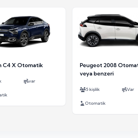
n C4 X Otomatik
Peugeot 2008 Otomat
veya benzeri
k
var
5 kişilik
Var
tik
Otomatik