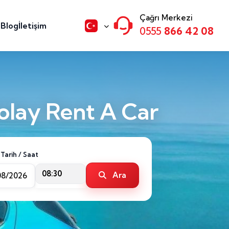
Çağrı Merkezi
n
Blog
İletişim
0555
866 42 08
olay Rent A Car
 Tarih / Saat
08:30
Ara