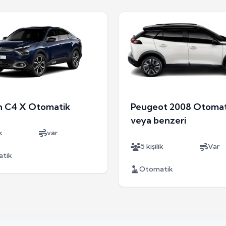
n C4 X Otomatik
Peugeot 2008 Otomat
veya benzeri
k
var
5 kişilik
Var
tik
Otomatik