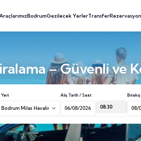
Araçlarımız
Bodrum
Gezilecek Yerler
Transfer
Rezervasyo
ralama – Güvenli ve K
 Yeri
Alış Tarih / Saat
Bırakış
08:30
Bodrum Milas Havalimanı [BJV]