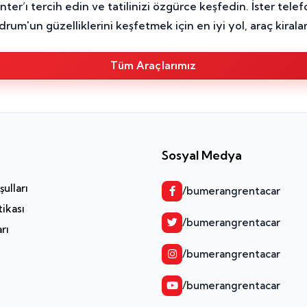
r’ı tercih edin ve tatilinizi özgürce keşfedin. İster telef
um'un güzelliklerini keşfetmek için en iyi yol, araç kirala
Tüm Araçlarımız
Sosyal Medya
ulları
/bumerangrentacar
tikası
/bumerangrentacar
arı
/bumerangrentacar
/bumerangrentacar