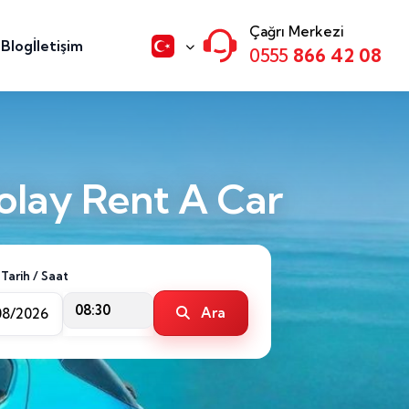
Çağrı Merkezi
n
Blog
İletişim
0555
866 42 08
olay Rent A Car
 Tarih / Saat
08:30
Ara