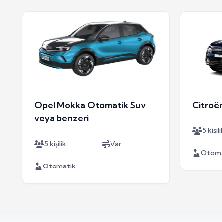
Opel Mokka Otomatik Suv
Citroë
veya benzeri
5 kişili
5 kişilik
Var
Otoma
Otomatik