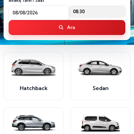
Bırakış Tarih / Saat
08:30
Ara
Hatchback
Sedan