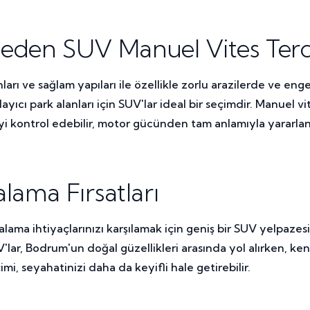
den SUV Manuel Vites Terci
nları ve sağlam yapıları ile özellikle zorlu arazilerde ve e
layıcı park alanları için SUV'lar ideal bir seçimdir. Manuel 
iyi kontrol edebilir, motor gücünden tam anlamıyla yararlana
lama Fırsatları
a ihtiyaçlarınızı karşılamak için geniş bir SUV yelpazesine 
V'lar, Bodrum'un doğal güzellikleri arasında yol alırken, k
mi, seyahatinizi daha da keyifli hale getirebilir.