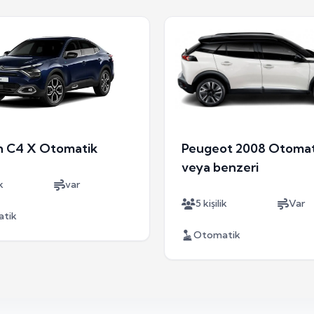
n C4 X Otomatik
Peugeot 2008 Otomat
veya benzeri
k
var
5 kişilik
Var
tik
Otomatik