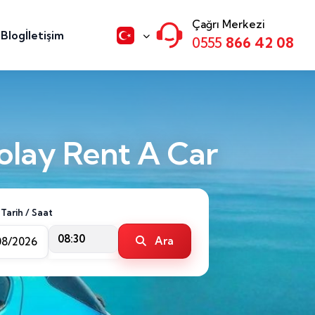
Çağrı Merkezi
n
Blog
İletişim
0555
866 42 08
olay Rent A Car
 Tarih / Saat
08:30
Ara