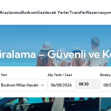
Araçlarımız
Bodrum
Gezilecek Yerler
Transfer
Rezervasyo
ralama – Güvenli ve K
 Yeri
Alış Tarih / Saat
Bırakış
08:30
Bodrum Milas Havalimanı [BJV]