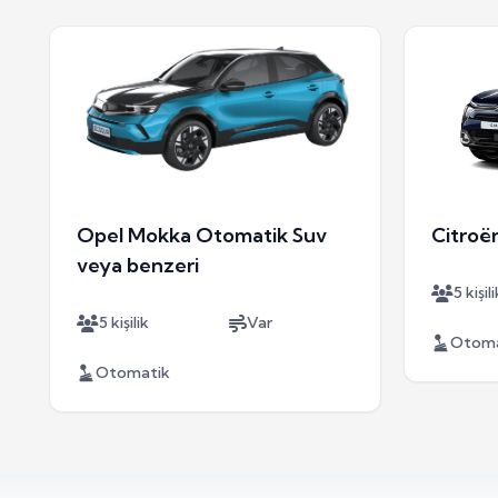
Opel Mokka Otomatik Suv
Citroë
veya benzeri
5 kişili
5 kişilik
Var
Otoma
Otomatik