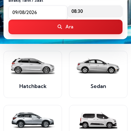
Bırakış Tarih / Saat
08:30
Ara
Hatchback
Sedan