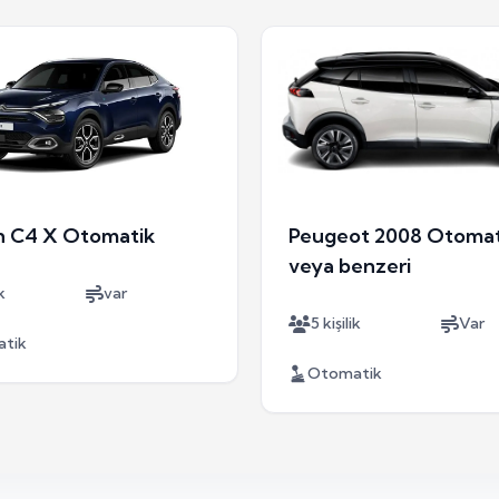
n C4 X Otomatik
Peugeot 2008 Otomat
veya benzeri
k
var
5 kişilik
Var
tik
Otomatik