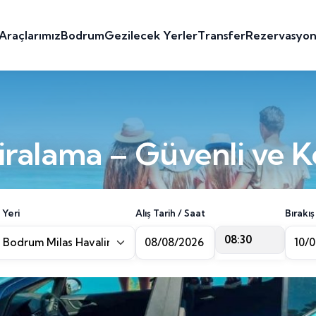
Araçlarımız
Bodrum
Gezilecek Yerler
Transfer
Rezervasyo
ralama – Güvenli ve K
 Yeri
Alış Tarih / Saat
Bırakış
08:30
Bodrum Milas Havalimanı [BJV]