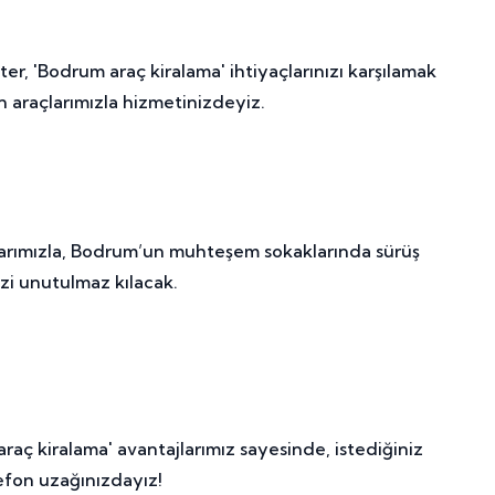
r, 'Bodrum araç kiralama' ihtiyaçlarınızı karşılamak
un araçlarımızla hizmetinizdeyiz.
çlarımızla, Bodrum’un muhteşem sokaklarında sürüş
nizi unutulmaz kılacak.
raç kiralama' avantajlarımız sayesinde, istediğiniz
lefon uzağınızdayız!