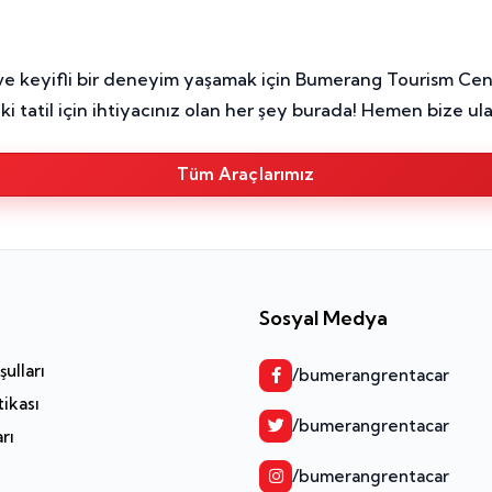
 ve keyifli bir deneyim yaşamak için Bumerang Tourism Ce
i tatil için ihtiyacınız olan her şey burada! Hemen bize ul
Tüm Araçlarımız
Sosyal Medya
ulları
/bumerangrentacar
tikası
/bumerangrentacar
arı
/bumerangrentacar