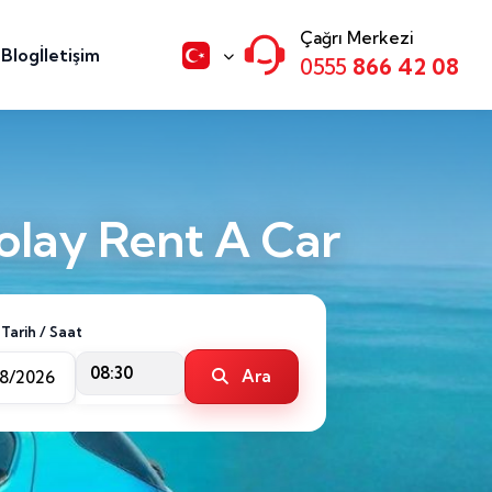
Çağrı Merkezi
n
Blog
İletişim
0555
866 42 08
olay Rent A Car
 Tarih / Saat
08:30
Ara