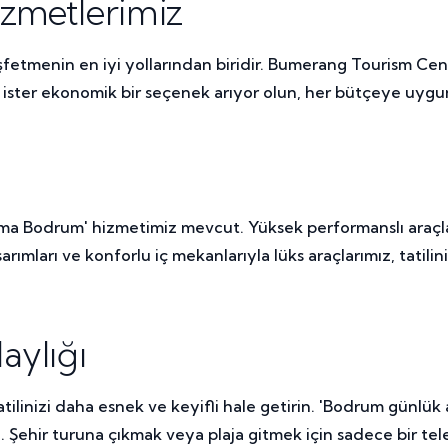
zmetlerimiz
fetmenin en iyi yollarından biridir. Bumerang Tourism Cente
aç, ister ekonomik bir seçenek arıyor olun, her bütçeye uyg
iralama Bodrum' hizmetimiz mevcut. Yüksek performanslı ara
arımları ve konforlu iç mekanlarıyla lüks araçlarımız, tatili
aylığı
ilinizi daha esnek ve keyifli hale getirin. 'Bodrum günlük a
iz. Şehir turuna çıkmak veya plaja gitmek için sadece bir te