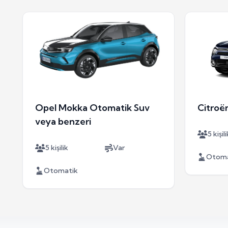
Opel Mokka Otomatik Suv
Citroë
veya benzeri
5 kişili
5 kişilik
Var
Otoma
Otomatik