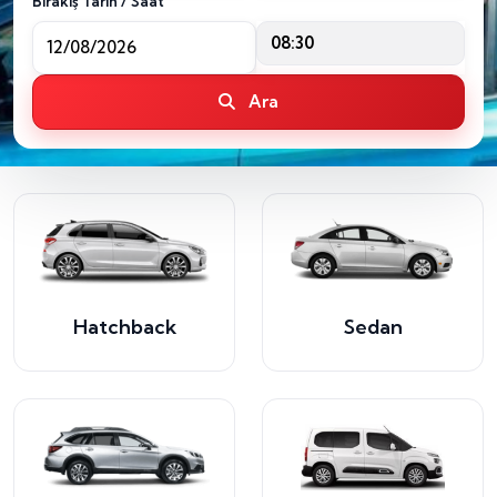
Bırakış Tarih / Saat
08:30
Ara
Hatchback
Sedan