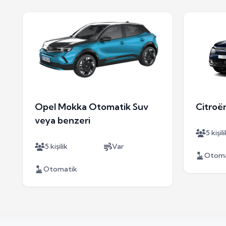
Opel Mokka Otomatik Suv
Citroë
veya benzeri
5 kişili
5 kişilik
Var
Otoma
Otomatik