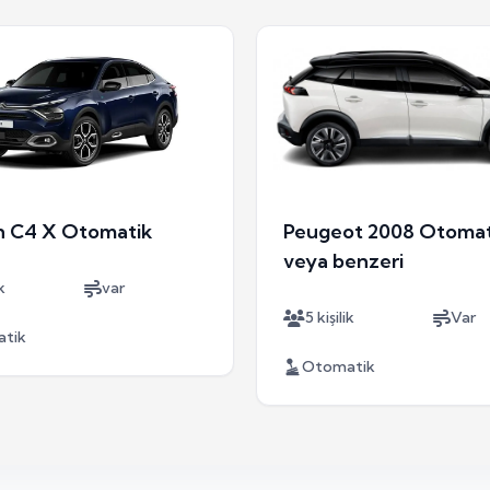
n C4 X Otomatik
Peugeot 2008 Otomat
veya benzeri
k
var
5 kişilik
Var
tik
Otomatik