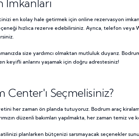
n İmkanları
inizi en kolay hale getirmek için online rezervasyon imka
n seçeneği hızlıca rezerve edebilirsiniz. Ayrıca, telefon veya
rsiniz.
anlamanızda size yardımcı olmaktan mutluluk duyarız. Bodrum'd
en keyifli anlarını yaşamak için doğru adrestesiniz!
Center'ı Seçmelisiniz?
tini her zaman ön planda tutuyoruz. Bodrum araç kiralam
arımızın düzenli bakımları yapılmakta, her zaman temiz ve ko
 tatilinizi planlarken bütçenizi sarsmayacak seçenekler su