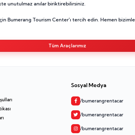
te unutulmaz anılar biriktirebilirsiniz.
 Bumerang Tourism Center'ı tercih edin. Hemen bizimle ilet
Tüm Araçlarımız
Sosyal Medya
ulları
/bumerangrentacar
tikası
/bumerangrentacar
arı
/bumerangrentacar