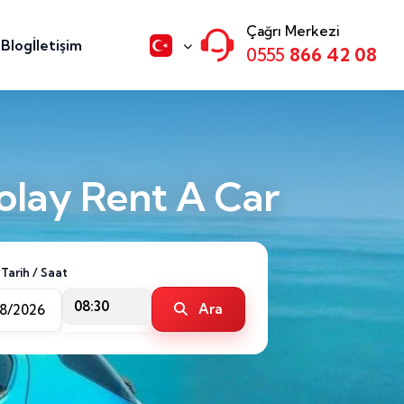
Çağrı Merkezi
n
Blog
İletişim
0555
866 42 08
olay Rent A Car
 Tarih / Saat
08:30
Ara