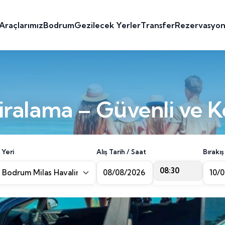
Araçlarımız
Bodrum
Gezilecek Yerler
Transfer
Rezervasyo
ralama – Güvenli ve K
 Yeri
Alış Tarih / Saat
Bırakış
08:30
Bodrum Milas Havalimanı [BJV]