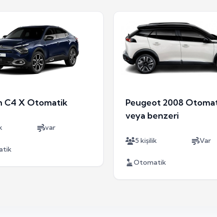
n C4 X Otomatik
Peugeot 2008 Otomat
veya benzeri
k
var
5 kişilik
Var
tik
Otomatik