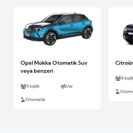
Opel Mokka Otomatik Suv
Citroë
veya benzeri
5 kişili
5 kişilik
Var
Otoma
Otomatik