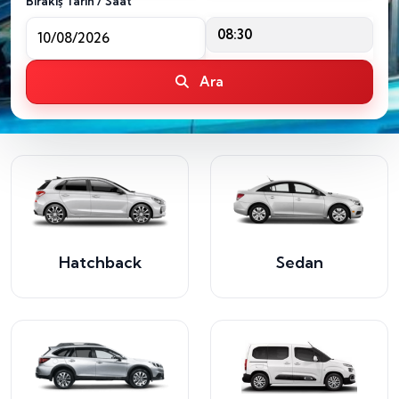
Bırakış Tarih / Saat
08:30
Ara
Hatchback
Sedan