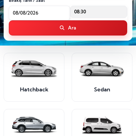
Bırakış Tarih / Saat
08:30
Ara
Hatchback
Sedan