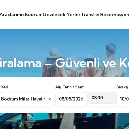
Araçlarımız
Bodrum
Gezilecek Yerler
Transfer
Rezervasyo
ralama – Güvenli ve K
 Yeri
Alış Tarih / Saat
Bırakış
08:30
Bodrum Milas Havalimanı [BJV]