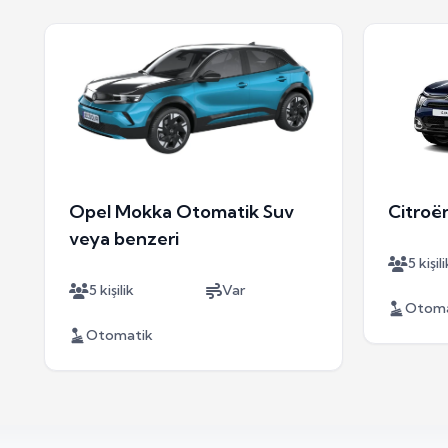
Opel Mokka Otomatik Suv
Citroë
veya benzeri
5 kişili
5 kişilik
Var
Otoma
Otomatik