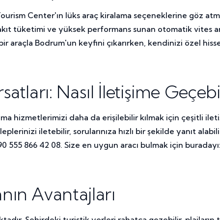
rism Center'ın lüks araç kiralama seçeneklerine göz atmalıs
ük yakıt tüketimi ve yüksek performans sunan otomatik vite
bir araçla Bodrum'un keyfini çıkarırken, kendinizi özel hiss
tları: Nasıl İletişime Geçebil
 hizmetlerimizi daha da erişilebilir kılmak için çeşitli il
plerinizi iletebilir, sorularınıza hızlı bir şekilde yanıt al
90 555 866 42 08. Size en uygun aracı bulmak için buradayı
ın Avantajları
ır. Şehirdeki turistik yerleri rahatça gezebilir, plajların 