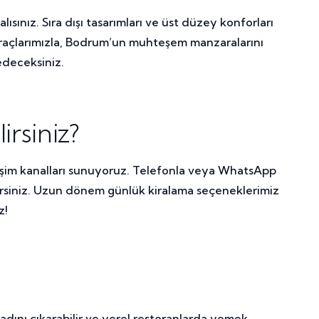
ınız. Sıra dışı tasarımları ve üst düzey konforları
s araçlarımızla, Bodrum’un muhteşem manzaralarını
edeceksiniz.
irsiniz?
etişim kanalları sunuyoruz. Telefonla veya WhatsApp
abilirsiniz. Uzun dönem günlük kiralama seçeneklerimiz
z!
tadını çıkarabilir ve yerel restoranlarda yemek