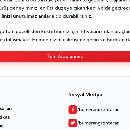
le sürüş deneyiminizi en üst düzeye çıkarırken, yolda geçire
linizi unutulmaz anılarla doldurabilirsiniz.
m güzellikleri keşfetmeniz için ihtiyacınız olan araçları
rce dolaşmaktır. Hemen bizimle iletişime geçin ve Bodrum'da
Tüm Araçlarımız
Sosyal Medya
ulları
/bumerangrentacar
tikası
/bumerangrentacar
arı