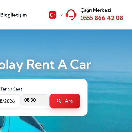
Çağrı Merkezi
n
Blog
İletişim
0555
866 42 08
olay Rent A Car
 Tarih / Saat
08:30
Ara