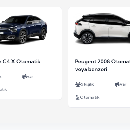
n C4 X Otomatik
Peugeot 2008 Otomat
veya benzeri
k
var
5 kişilik
Var
tik
Otomatik