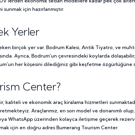
da SUV'lerden ekonomik sedan modellere kadar pek çok alter
i sunmak için hazırlanmıştır.
k Yerler
n birçok yer var. Bodrum Kalesi, Antik Tiyatro, ve muhteşe
sında. Ayrıca, Bodrum'un çevresindeki koylarda dolaşabilir, 
drum'un her köşesini dilediğiniz gibi keşfetme özgürlüğüne s
ism Center?
, kaliteli ve ekonomik araç kiralama hizmetleri sunmaktad
 üretmekteyiz. Araçlarımız, en son model ve donanımlı olu
 veya WhatsApp üzerinden kolayca iletişime geçerek rezerva
lamak için en doğru adres Bumerang Tourism Center.