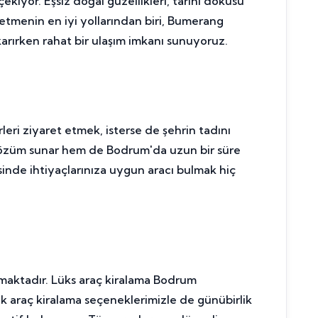
ekiyor. Eşsiz doğal güzellikleri, tarihi dokusu
fetmenin en iyi yollarından biri, Bumerang
karırken rahat bir ulaşım imkanı sunuyoruz.
erleri ziyaret etmek, isterse de şehrin tadını
r çözüm sunar hem de Bodrum'da uzun bir süre
inde ihtiyaçlarınıza uygun aracı bulmak hiç
maktadır. Lüks araç kiralama Bodrum
nlük araç kiralama seçeneklerimizle de günübirlik