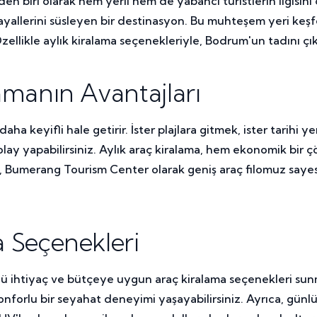
n biri olarak hem yerli hem de yabancı turistlerin ilgisini ç
 hayallerini süsleyen bir destinasyon. Bu muhteşem yeri keş
Özellikle aylık kiralama seçenekleriyle, Bodrum'un tadını çı
manın Avantajları
aha keyifli hale getirir. İster plajlara gitmek, ister tarihi y
kolay yapabilirsiniz. Aylık araç kiralama, hem ekonomik bi
, Bumerang Tourism Center olarak geniş araç filomuz sayes
 Seçenekleri
 ihtiyaç ve bütçeye uygun araç kiralama seçenekleri sun
, konforlu bir seyahat deneyimi yaşayabilirsiniz. Ayrıca, gü