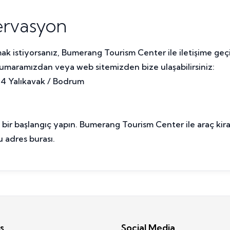
zervasyon
mak istiyorsanız, Bumerang Tourism Center ile iletişime geç
 numaramızdan veya web sitemizden bize ulaşabilirsiniz:
04 Yalıkavak / Bodrum
bir başlangıç yapın. Bumerang Tourism Center ile araç kira
u adres burası.
s
Social Media