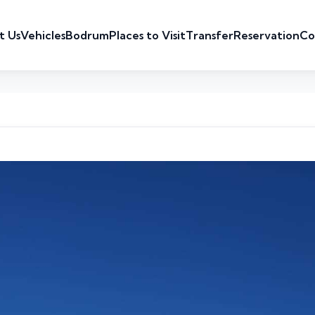
t Us
Vehicles
Bodrum
Places to Visit
Transfer
Reservation
Co