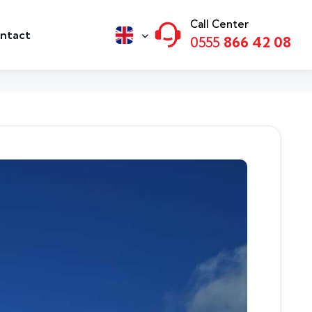
Call Center
ntact
0555
866 42 08