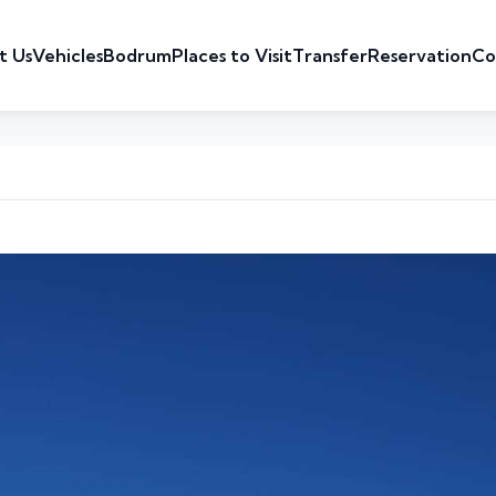
t Us
Vehicles
Bodrum
Places to Visit
Transfer
Reservation
Co