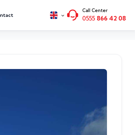
Call Center
ntact
0555
866 42 08