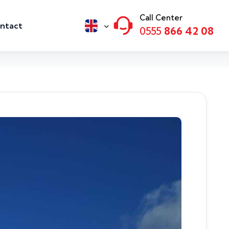
Call Center
ntact
0555
866 42 08