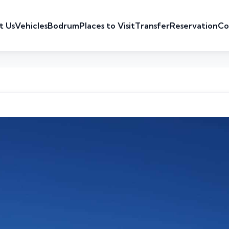
t Us
Vehicles
Bodrum
Places to Visit
Transfer
Reservation
Co