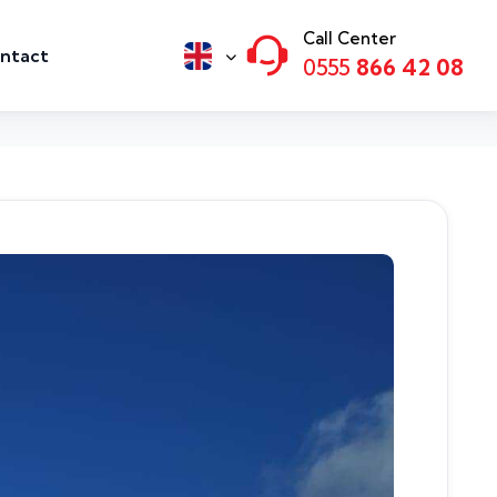
Call Center
ntact
0555
866 42 08