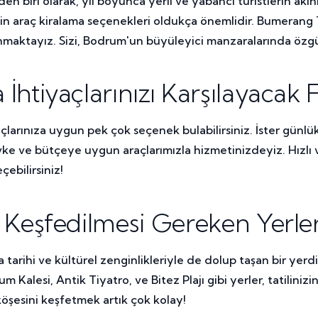
n biri olarak, yıl boyunca yerli ve yabancı turistlerin akını
çin araç kiralama seçenekleri oldukça önemlidir. Bumeran
 sunmaktayız. Sizi, Bodrum'un büyüleyici manzaralarında ö
htiyaçlarınızı Karşılayacak F
larınıza uygun pek çok seçenek bulabilirsiniz. İster günlük 
e ve bütçeye uygun araçlarımızla hizmetinizdeyiz. Hızlı ve
ebilirsiniz!
 Keşfedilmesi Gereken Yerle
 tarihi ve kültürel zenginlikleriyle de dolup taşan bir yerd
m Kalesi, Antik Tiyatro, ve Bitez Plajı gibi yerler, tatiliniz
şesini keşfetmek artık çok kolay!