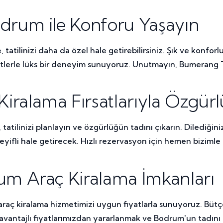
drum ile Konforu Yaşayın
tatilinizi daha da özel hale getirebilirsiniz. Şık ve konfor
yetlerle lüks bir deneyim sunuyoruz. Unutmayın, Bumerang To
ralama Fırsatlarıyla Özgürl
tatilinizi planlayın ve özgürlüğün tadını çıkarın. Dilediğini
 keyifli hale getirecek. Hızlı rezervasyon için hemen bizimle 
um Araç Kiralama İmkanları
ç kiralama hizmetimizi uygun fiyatlarla sunuyoruz. Bütçen
n avantajlı fiyatlarımızdan yararlanmak ve Bodrum'un tadı