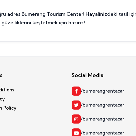
 adres Bumerang Tourism Center! Hayalinizdeki tatil için il
üzelliklerini keşfetmek için hazırız!
s
Social Media
ditions
/bumerangrentacar
icy
/bumerangrentacar
n Policy
/bumerangrentacar
/bumerangrentacar