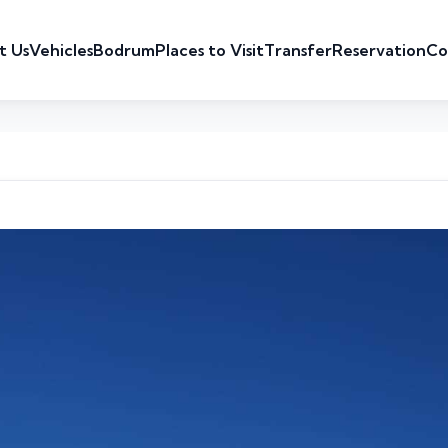
t Us
Vehicles
Bodrum
Places to Visit
Transfer
Reservation
Co