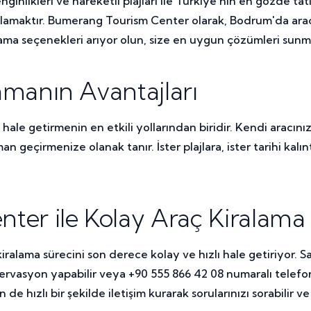
nginlikleri ve hareketli plajları ile Türkiye'nin en gözde ta
ralamaktır. Bumerang Tourism Center olarak, Bodrum'da araç 
ralama seçenekleri arıyor olun, size en uygun çözümleri sunma
manın Avantajları
 hale getirmenin en etkili yollarından biridir. Kendi aracın
geçirmenize olanak tanır. İster plajlara, ister tarihi kalın
er ile Kolay Araç Kiralama 
alama sürecini son derece kolay ve hızlı hale getiriyor. S
zervasyon yapabilir veya +90 555 866 42 08 numaralı telefon
e hızlı bir şekilde iletişim kurarak sorularınızı sorabilir v