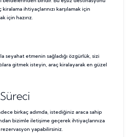
til beldelerinden biridir. Bu eşsiz destinasyonu
kiralama ihtiyaçlarınızı karşılamak için
k için hazırız.
ızla seyahat etmenin sağladığı özgürlük, sizi
tılara gitmek isteyin, araç kiralayarak en güzel
Süreci
adece birkaç adımda, istediğiniz araca sahip
dan bizimle iletişime geçerek ihtiyaçlarınıza
e rezervasyon yapabilirsiniz.