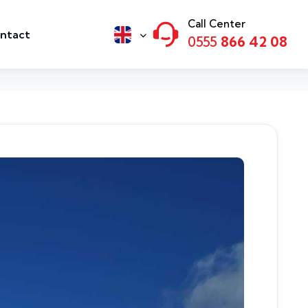
Call Center
ntact
0555
866 42 08