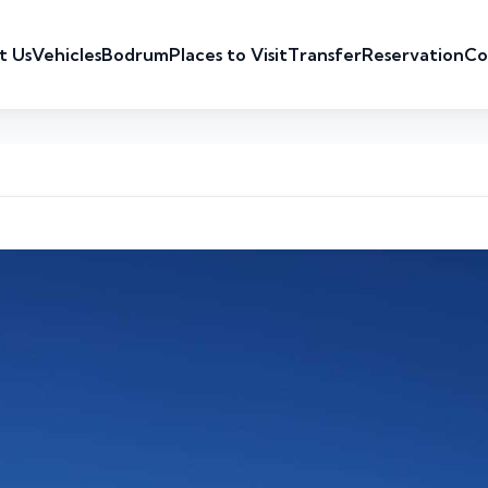
t Us
Vehicles
Bodrum
Places to Visit
Transfer
Reservation
Co