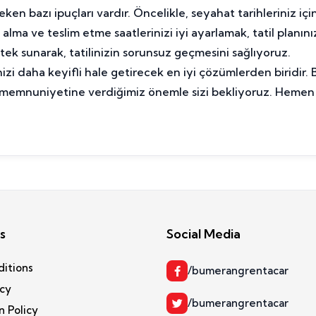
en bazı ipuçları vardır. Öncelikle, seyahat tarihleriniz i
im alma ve teslim etme saatlerinizi iyi ayarlamak, tatil planı
tek sunarak, tatilinizin sorunsuz geçmesini sağlıyoruz.
nizi daha keyifli hale getirecek en iyi çözümlerden biridir
i memnuniyetine verdiğimiz önemle sizi bekliyoruz. Heme
s
Social Media
ditions
/bumerangrentacar
icy
/bumerangrentacar
n Policy