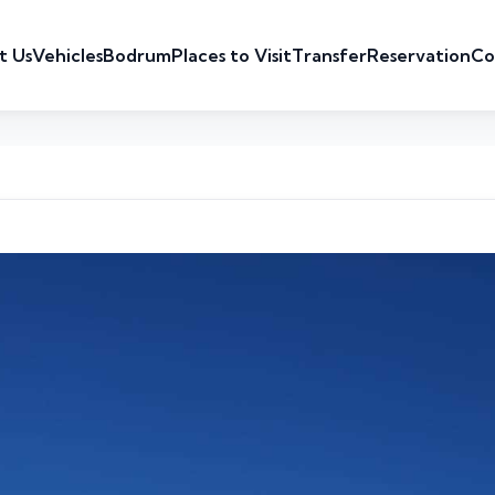
t Us
Vehicles
Bodrum
Places to Visit
Transfer
Reservation
Co