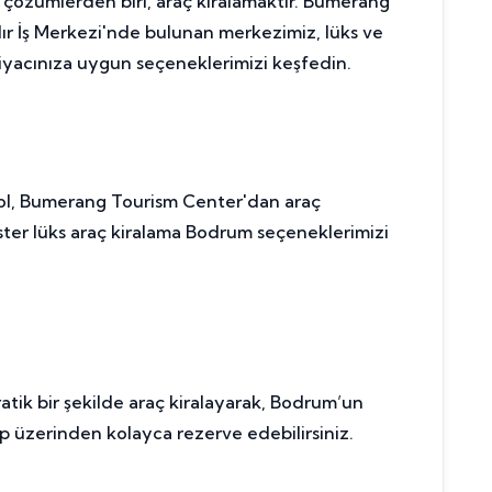
 çözümlerden biri, araç kiralamaktır. Bumerang
dır İş Merkezi'nde bulunan merkezimiz, lüks ve
ihtiyacınıza uygun seçeneklerimizi keşfedin.
ik yol, Bumerang Tourism Center'dan araç
 ister lüks araç kiralama Bodrum seçeneklerimizi
ratik bir şekilde araç kiralayarak, Bodrum’un
p üzerinden kolayca rezerve edebilirsiniz.