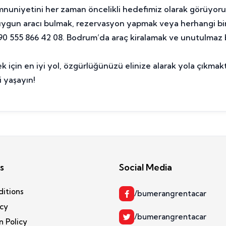
uniyetini her zaman öncelikli hedefimiz olarak görüyoruz
 uygun aracı bulmak, rezervasyon yapmak veya herhangi bi
z: +90 555 866 42 08. Bodrum’da araç kiralamak ve unutulmaz
 için en iyi yol, özgürlüğünüzü elinize alarak yola çıkma
i yaşayın!
s
Social Media
ditions
/bumerangrentacar
icy
/bumerangrentacar
n Policy