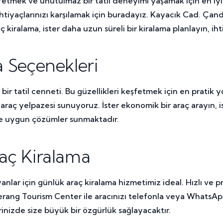
tmek ve unutulmaz bir tatil deneyimi yaşamak için en iyi
htiyaçlarınızı karşılamak için buradayız. Kayacık Cad. Çan
raç kiralama, ister daha uzun süreli bir kiralama planlayın, 
 Seçenekleri
lu bir tatil cenneti. Bu güzellikleri keşfetmek için en prat
bir araç yelpazesi sunuyoruz. İster ekonomik bir araç arayın,
ye uygun çözümler sunmaktadır.
aç Kiralama
anlar için günlük araç kiralama hizmetimiz ideal. Hızlı ve p
merang Tourism Center ile aracınızı telefonla veya WhatsAp
inizde size büyük bir özgürlük sağlayacaktır.