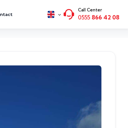
Call Center
ntact
0555
866 42 08