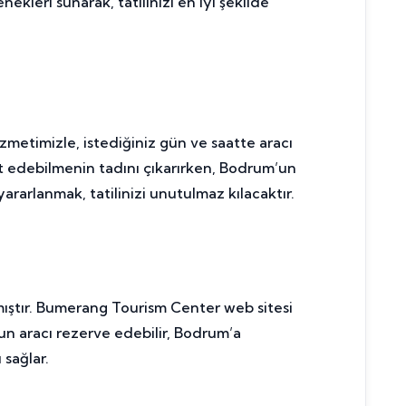
ekleri sunarak, tatilinizi en iyi şekilde
zmetimizle, istediğiniz gün ve saatte aracı
ket edebilmenin tadını çıkarırken, Bodrum’un
rarlanmak, tatilinizi unutulmaz kılacaktır.
şmıştır. Bumerang Tourism Center web sitesi
gun aracı rezerve edebilir, Bodrum’a
sağlar.