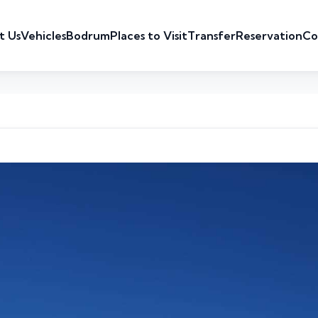
t Us
Vehicles
Bodrum
Places to Visit
Transfer
Reservation
Co