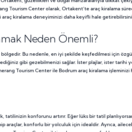
Ortakent, güzellikleri ve doğal manzaralarıyla dikkat çeki
ng Tourism Center olarak, Ortakent’te araç kiralama sürecin
araç kiralama deneyiminizi daha keyifli hale getirebilirsini
lamak Neden Önemli?
ir bölgedir. Bu nedenle, en iyi şekilde keşfedilmesi için ö
iğiniz gibi gezebilmenizi sağlar. İster plajlar, ister tarihi y
merang Tourism Center ile Bodrum araç kiralama işleminizi hı
tatilinizin konforunu artırır. Eğer lüks bir tatil planlıyors
p araçlar, konforlu bir yolculuk için idealdir. Ayrıca, ail