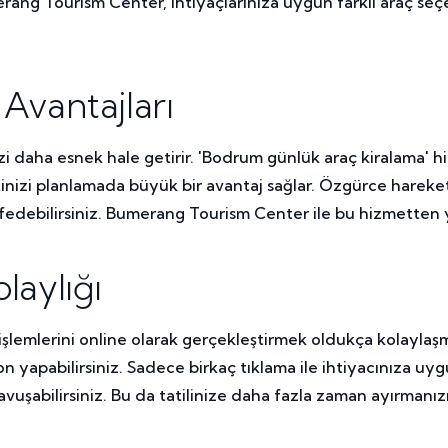
rang Tourism Center, ihtiyaçlarınıza uygun farklı araç seçen
Avantajları
 daha esnek hale getirir. 'Bodrum günlük araç kiralama' hi
ahatinizi planlamada büyük bir avantaj sağlar. Özgürce hare
şfedebilirsiniz. Bumerang Tourism Center ile bu hizmetten ya
laylığı
a işlemlerini online olarak gerçekleştirmek oldukça kolayla
on yapabilirsiniz. Sadece birkaç tıklama ile ihtiyacınıza uy
şabilirsiniz. Bu da tatilinize daha fazla zaman ayırmanızı 