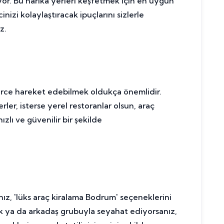
yor. Bu harika yerleri keşfetmek için en uygun
izi kolaylaştıracak ipuçlarını sizlerle
z.
zgürce hareket edebilmek oldukça önemlidir.
erler, isterse yerel restoranlar olsun, araç
zlı ve güvenilir bir şekilde
anız, 'lüks araç kiralama Bodrum' seçeneklerini
ecek ya da arkadaş grubuyla seyahat ediyorsanız,