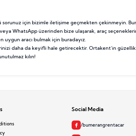
ü sorunuz için bizimle iletişime geçmekten çekinmeyin. B
ya WhatsApp üzerinden bize ulaşarak, araç seçeneklerimiz h
 en uygun aracı bulmak için buradayız.
inizi daha da keyifli hale getirecektir. Ortakent’in güzel
 unutulmaz kılın!
s
Social Media
ditions
/bumerangrentacar
icy