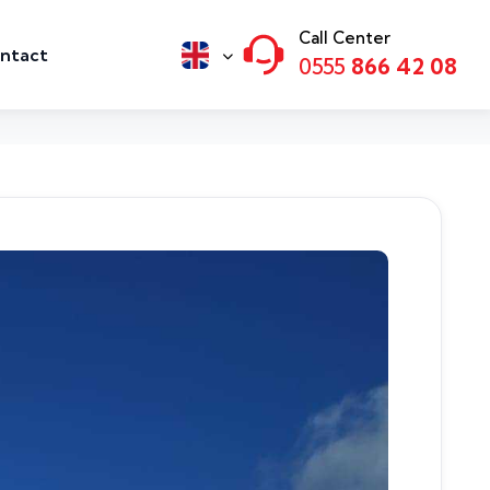
Call Center
ntact
0555
866 42 08